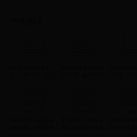
相关阅读
中国女排与美国世界
揭秘2k20世界杯模式中
呼和浩特马术
杯：巅峰对决背后的故
最慢球员：速度与策略
马奔腾，激情
事与启示
的较量
盛宴
揭秘2k20世界杯模式中
世界杯激战：西班牙与
梅西世界杯蒙
最慢球员：速度与策略
摩洛哥队的精彩对决与
球传奇与乳业
的较量
战术分析
美碰撞