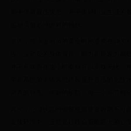
期中保持最佳状态，并平衡好职业生涯的
运动员都必须面对的挑战。
首先，游泳运动员的黄金时期通常在18岁
段，运动员的身体素质、耐力和爆发力都
并不意味着在这个时期就可以高枕无忧。
学和系统的训练来维持和提升自己的竞技
营养的补充、伤病的预防，每一个环节都
其次，心理状态的调整也是黄金时期不可
竞技环境中，运动员往往会面临巨大的心