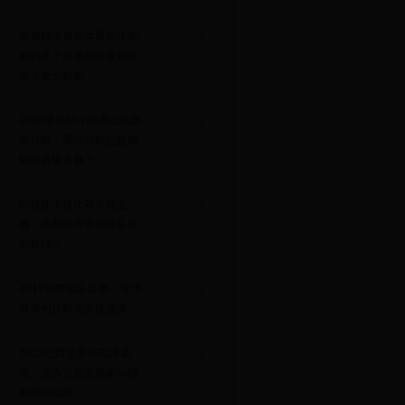
如何精准形容世界杯比赛
的档次？从激烈程度到技
术含量全解析
2026世界杯小组赛出线形
势分析：哪些球队已提前
锁定晋级名额？
阿根廷下场比赛关键之
战：梅西能否带领球队再
创辉煌？
2017街舞团队比赛：全球
舞者的狂欢与竞技盛宴
2023巴西世界杯高清直
播：全方位观赛指南与精
彩瞬间回顾