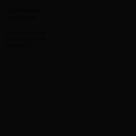
美国11年男篮世锦赛：梦
之队的崛起与辉煌
延边电台独家解读：如何
通过声音感受世界杯比赛
的激情与魅力