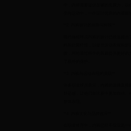
中，内裤需要提供足够的支撑力，以
变向运动中，一件设计优良的内裤能
**2. 内裤设计的创新与科技**
现代橄榄球员内裤的设计已经远超出
料和抗菌纤维，以提升运动表现和舒
擦，同时通过科学的剪裁提供更好的
了额外的保护。
**3. 内裤与运动表现的关联**
许多职业球员表示，内裤的选择直接
舒适感，让他们在比赛中更加自信。
整体表现。
**4. 内裤文化与品牌效应**
在职业体育中，内裤已经不仅仅是一