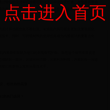
通过独特的设计和科技吸引职业球员和业余爱好者。在世界杯赛场
点击进入首页
成为媒体报道的一部分，体现出体育装备市场的巨大影响力。
的设计和功能也在不断创新。未来的内裤可能会更加注重智能化，
测技术。同时，可持续材料的使用也将成为内裤设计的重要方向，
员的内裤都在默默为他们的表现保驾护航。虽然这个细节常常被忽
可或缺的一部分。从设计到功能，从材料到科技，内裤的每一次进
助他们在赛场上发挥出最佳水平。
京，粉丝热情高涨
们的热门选择？