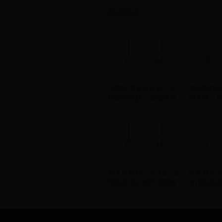
相关阅读
法国队世界杯征程：从
国外网球
辉煌到挑战，新闻背后
到美网，
的大故事
的故事
男人世界杯，女人g：足
世界杯今
球盛宴背后的性别视角
女排迎战
续辉煌战