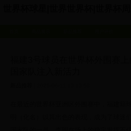
世界杯球星|世界世界杯|世界杯周边商城
首页
商品展示
新品推荐
用户评价
福建3号球员在世界杯外围赛上
国家队注入新活力
新品推荐
| 2025-06-11 13:13:58
在最近的世界杯亚洲区外围赛中，福建籍球
明（化名）以其出色的表现，成为了球迷
国家队的一员，李明在场上的稳定发挥不