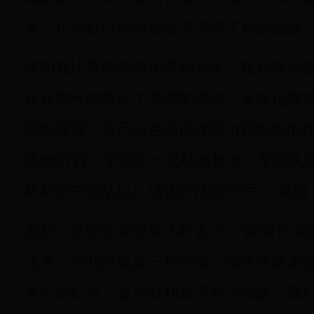
量，也为自己的职业生涯书写了新的篇章
李明在比赛中的表现堪称完美。在对阵韩
仅在防守端筑起了坚固的壁垒，多次化解
端也展现了自己出色的传球能力和敏锐的
第65分钟，李明的一记精准长传，帮助队
终帮助中国队以2-1的比分战胜对手，赢
赛后，李明在接受采访时表示：“能够代表
比赛，对我来说是一种荣耀。我非常感谢
友们的配合。这次胜利属于整个团队，我