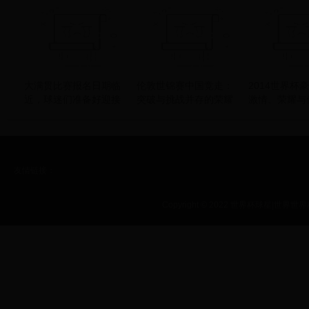
大满贯比赛报名日期临
伦敦世锦赛中国竞走：
2014世界杯
近，球迷们准备好迎接
突破与挑战并存的荣耀
激情、荣耀与
这场足球盛宴了吗？
之路
撞
友情链接：
Copyright © 2022 世界杯球星|世界世界杯|