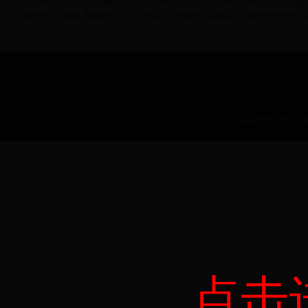
2018欧冠比赛图回顾：
独家揭秘：C罗在世界杯
墨西哥美女跳
那些令人热血沸腾的经
训练场上的秘密与挑战
的传奇故事：
典瞬间与战术解析
世界杯的荣耀
友情链接：
Copyright © 2022 世界杯球星|世界世界杯|
点击