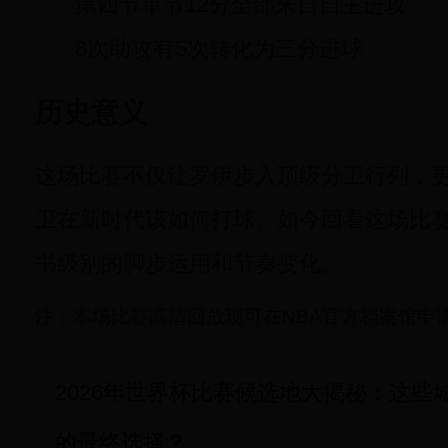
第四节单节12分全部来自自主进攻
8次助攻有5次转化为三分进球
历史意义
这场比赛不仅让罗伊步入顶级分卫行列，
卫在新时代该如何打球。如今回看这场比
书级别的脚步运用和节奏变化。
注：本场比赛高清回放现可在NBA官方档案馆申
2026年世界杯比赛候选地大揭秘：这些
的最终选择？