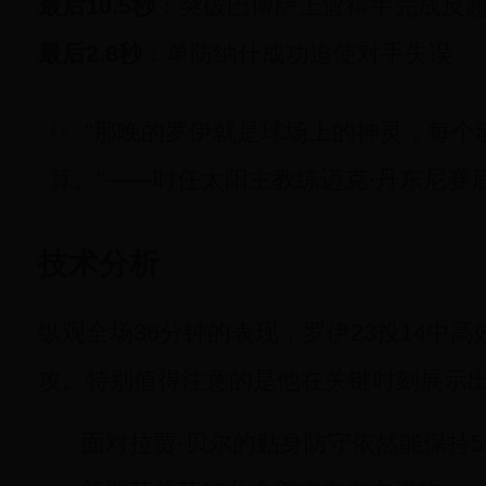
最后10.5秒
：突破巴博萨上篮得手完成反
最后2.8秒
：单防纳什成功迫使对手失误
"那晚的罗伊就是球场上的神灵，每个
算。"——时任太阳主教练迈克·丹东尼赛
技术分析
纵观全场36分钟的表现，罗伊23投14中高
攻。特别值得注意的是他在关键时刻展示
面对拉贾·贝尔的贴身防守依然能保持5