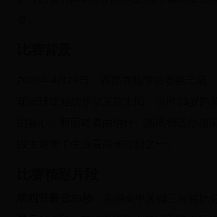
赛。
比赛背景
2008年4月24日，西部首轮季后赛第三
花园球馆迎战菲尼克斯太阳。当时23岁的
的核心，而面对着由纳什、斯塔德迈尔领
级生迎来了生涯最高光时刻之一。
比赛精彩片段
第四节最后30秒
：罗伊命中关键三分将比分追