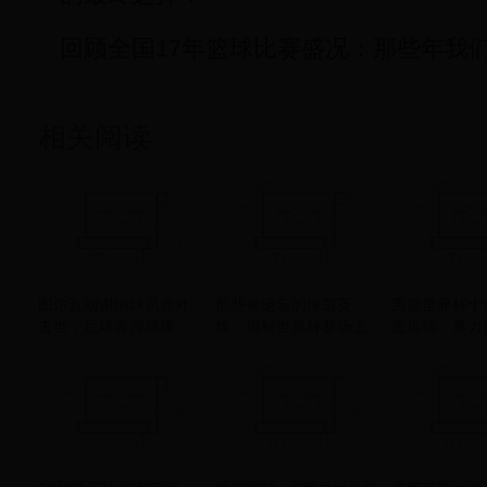
回顾全国17年篮球比赛盛况：那些年我
相关阅读
图尔瓦朗谢纳球员意外
那些被遗忘的绿茵英
男篮世界杯十
去世，足球界深感痛
雄：揭秘世界杯赛场上
篮集锦：暴力
惜，同僚与球迷哀悼不
普通运动员的真实故事
全场，这些瞬
已
血沸腾！