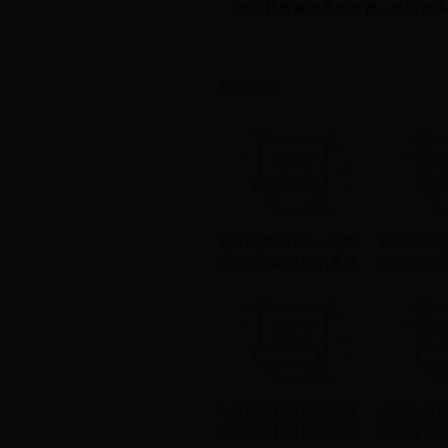
女足比赛被拖入加时赛，激烈对决
相关阅读
足球比赛买比分：理性
FIFA19
投注与风险意识的重要
表现的影
性
与实战体
今日世界杯竞彩购买指
击剑比赛
南：如何精准投注并享
吗？深入