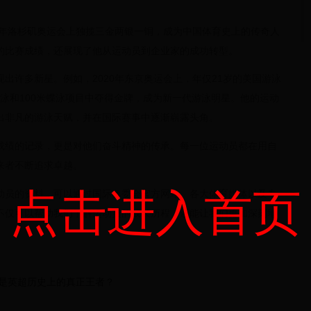
。
4年洛杉矶奥运会上独揽三金两银一铜，成为中国体育史上的传奇人
的比赛成绩，还展现了他从运动员到企业家的成功转型。
出许多新星。例如，2020年东京奥运会上，年仅21岁的美国游泳
由泳和100米蝶泳项目中夺得金牌，成为新一代游泳明星。他的运动
出非凡的游泳天赋，并在国际赛事中逐渐崭露头角。
成绩的记录，更是对他们奋斗精神的传承。每一位运动员都在用自
来者不断追求卓越。
点击进入首页
动员的资料，可以通过国际奥委会官方网站、各大体育媒体以及专
不仅可以帮助我们了解运动员的成长历程，还能让我们更加深刻地
才是英超历史上的真正王者？