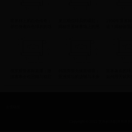
世界杯上的白色传奇：
第三顺位球员的崛起：
1990年世界
那些身着白色球衣的球
揭秘世界杯赛场上的黑
谁？揭秘德国
队如何书写历史
马传奇
的传奇之路
俄罗斯世界杯直播：激
韩国男排无缘世锦赛：
世界著名的球
情赛事全程回顾与精彩
亚洲排坛的遗憾与未来
如何用天赋和
瞬间深度解析
的挑战
世界杯赛场
友情链接：
Copyright © 2022 世界杯球星|世界世界杯|