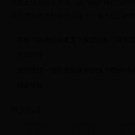
北欧足球的新生力量。从门神舒梅切尔到
球员都在世界杯舞台上留下了属于自己的
英格兰能否打破魔咒？深度分析三狮军团冲
的可能性
詹姆斯打一场比赛能赚多少钱？揭秘NB
商业价值
相关阅读