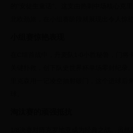
的"安徒生童话"。这支由热刺中场核心克里
北欧劲旅，在小组赛阶段就展现出令人惊
小组赛惊艳表现
在C组首战中，丹麦队1-0小胜秘鲁，门将
关键扑救，创下队史世界杯单场零封纪录
里克森用一记凌空抽射破门，这个进球后
球。
淘汰赛的顽强抵抗
1/8决赛对阵克罗地亚成为经典之战。虽然