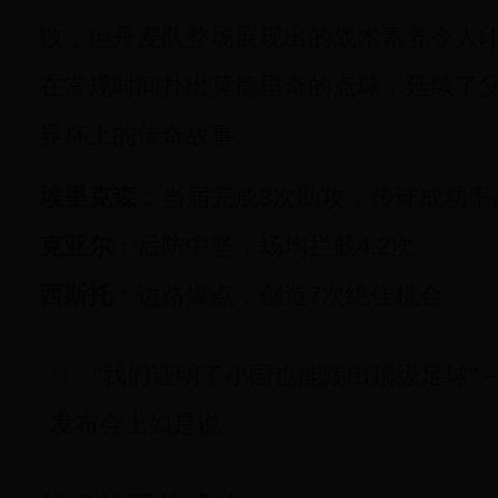
败，但丹麦队整场展现出的战术素养令人
在常规时间扑出莫德里奇的点球，延续了父
界杯上的传奇故事。
埃里克森
：当届完成3次助攻，传球成功率
克亚尔
：后防中坚，场均拦截4.2次
西斯托
：边路爆点，创造7次绝佳机会
"我们证明了小国也能踢出顶级足球" 
发布会上如是说