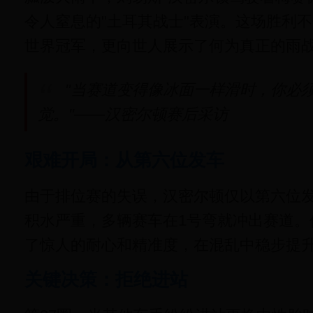
令人窒息的"土耳其战士"表演。这场胜利
世界冠军，更向世人展示了何为真正的雨
"当赛道变得像冰面一样滑时，你必
觉。"——汉密尔顿赛后采访
艰难开局：从第六位发车
由于排位赛的失误，汉密尔顿仅以第六位
积水严重，多辆赛车在1号弯就冲出赛道。
了惊人的耐心和精准度，在混乱中稳步提
关键决策：拒绝进站