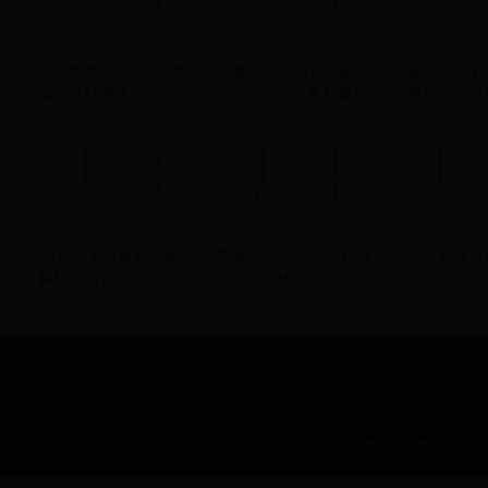
NBA勇力队球员如何影
上海申花23球员的崛
从诺坎普到中
响世界杯赛场上的表现
起：他们在世界杯舞台
旧将在中国足
与策略
上的辉煌表现
与挑战
2018世界杯赛程视频全
荣耀时刻：回顾2018俄
南非世界杯首
解析：精彩瞬间与战术
罗斯世界杯颁奖典礼的
晓：东道主迎
分析
激情与感动
哥，1-1平局
议
友情链接：
Copyright © 2022 世界杯球星|世界世界杯|