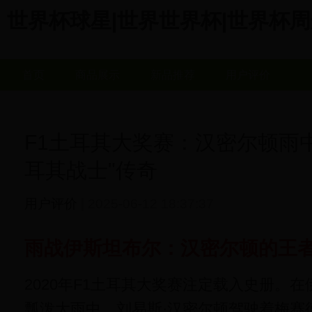
世界杯球星|世界世界杯|世界杯周边商城
首页
商品展示
新品推荐
用户评价
F1土耳其大奖赛：汉密尔顿雨
耳其战士"传奇
用户评价
| 2025-06-12 18:37:37
雨战伊斯坦布尔：汉密尔顿的王
2020年F1土耳其大奖赛注定载入史册。
瓢泼大雨中，刘易斯·汉密尔顿驾驶着梅赛