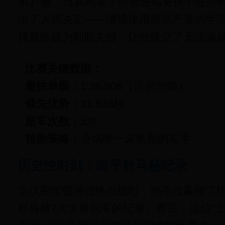
第37圈，当其他车手纷纷进站更换中性胎
出了大胆决定——继续使用磨损严重的半
择最终成为制胜关键，让他建立了无法逾
比赛关键数据：
最快单圈：
1:36.806（汉密尔顿）
领先优势：
31.633秒
超车次数：
5次
轮胎策略：
全场唯一未换胎的车手
历史性时刻：追平舒马赫纪录
当汉密尔顿冲过终点线时，他不仅赢得了比
舒马赫7次世界冠军的纪录。赛后，这位"