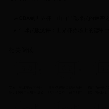
从CBA到世界杯：山西平遥球员的逆袭
拜仁球员版测评：世界杯赛场上的德甲
相关阅读
英国世界杯夺冠历史回
世界杯赛场惊现球员连
梅西的传奇之
顾：1966年三狮军团如
吃两张黄牌，裁判判罚
根廷国家队到
何在家门口创造奇迹
引发巨大争议！
耀