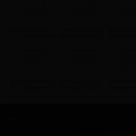
中国球员心中的内马
从NBA最佳防守球员荣
重温经典对决
尔：从青训营到世界杯
誉看现代篮球防守艺术
安比赛录像深
的热爱与梦想
的进化与传承
精彩回顾
揭秘世界杯球员的幕后
最早留德的日本球员：
2019短道速
生活：荣耀背后的汗水
他们的足迹与对日本足
中国军团勇夺
与坚持
球的影响
牌，展现冰上
情
友情链接：
Copyright © 2022 世界杯球星|世界世界杯|