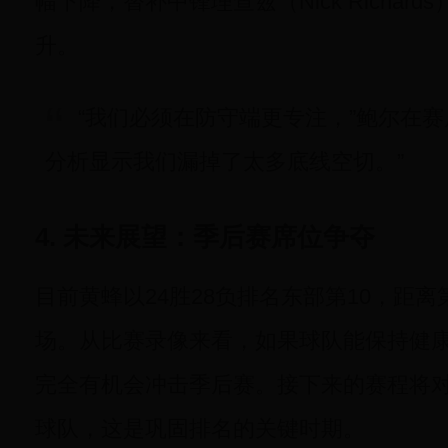
幅下降，替补中锋理查兹（Nick Richar
升。
“我们必须在防守端更专注，”鲍尔在赛
分析显示我们漏掉了太多底线空切。”
4. 未来展望：季后赛席位争夺
目前黄蜂以24胜28负排名东部第10，距离
场。从比赛录像来看，如果球队能保持健
完全有机会冲击季后赛。接下来的赛程将对
球队，这是巩固排名的关键时期。