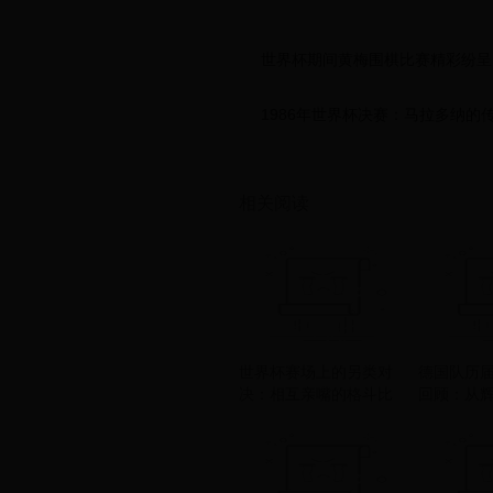
世界杯期间黄梅围棋比赛精彩纷呈
1986年世界杯决赛：马拉多纳的
相关阅读
世界杯赛场上的另类对
德国队历
决：相互亲嘴的格斗比
回顾：从
赛点燃观众激情
再到复兴