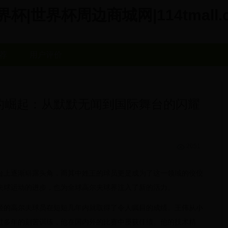
|世界杯周边商城网|114tmall.
荐
用户评价
的崛起：从默默无闻到国际舞台的闪耀
2051
台上逐渐崭露头角，而其中姓王的球员更是成为了这一领域的佼佼
夫球运动的进步，也为全球高尔夫球界注入了新的活力。
轻的高尔夫球员在短短几年内就取得了令人瞩目的成绩。王伟从小
过多年的刻苦训练，他在国内外的比赛中屡获佳绩。他的技术精