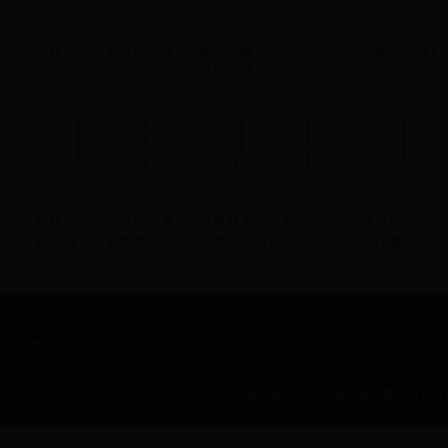
苏格兰队世界杯预选赛
世界杯魔咒盘点：这些
【独家珍藏】2
征程：从逆境突围到创
诡异规律为何80年无人
尔世界杯洛伊
造历史的可能性分析
能破？
视频合集：进
光时刻全记录
英格兰队惊险晋级世界
世界杯上的白色传奇：
阿里球员位置
杯四强：三狮军团如何
那些身着白色球衣的球
界杯赛场上的
打破魔咒再创辉煌？
队如何书写历史
与个人表现
友情链接：
Copyright © 2022 世界杯球星|世界世界杯|