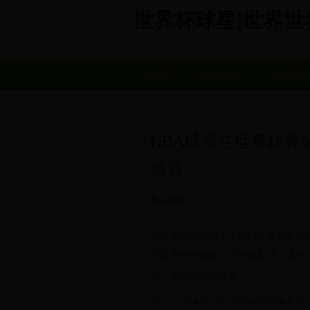
世界杯球星|世界世界杯
首页
商品展示
新品推
NBA球员在世界杯
后盾
商品展示
| 2025-04-28 09:20:32
在世界杯的赛场上，我们常常能看到
球世界杯中展现了深厚的友情。这些
为了彼此的坚实后盾。
首先，NBA球员在世界杯中的角色