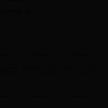
深度解析与精彩回顾
背后的B级球
全世界都在关注世界
FM2019球员图片大揭
的作用与重要
杯：激情、荣耀与团结
秘：游戏中的球星与现
的全球盛宴
实中的表现对比