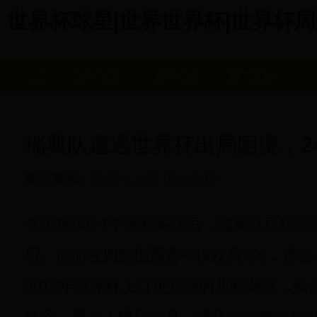
世界杯球星|世界世界杯|世界杯周边商城
首页
商品展示
新品推荐
用户评价
瑞典队遭遇世界杯出局困境，2
商品展示
| 2025-11-23 05:30:33
在主场以0-1不敌科索沃后，瑞典队已经
望。他们在四轮世预赛中仅获得1分，排名
2018年世界杯上打进八强的北欧劲旅，