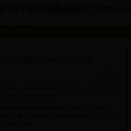
|世界杯周边商城网|114tmall.
荐
用户评价
界杯交谊舞比赛中的激情与优雅
1350
比赛，还有一场别开生面的交谊舞比赛——探戈。这场比赛不仅展
众带来了视觉与听觉的双重享受。
以其独特的节奏和情感表达闻名于世。在世界杯的交谊舞比赛中，
的舞服，伴随着悠扬的旋律，在绿茵场上翩翩起舞。他们的每一个
述一个个动人的故事。