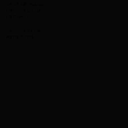
常州武术比赛：传统与现
代体育的完美融合，助力
世界杯精神传承
羽毛球运动员兼项球员：
跨界的挑战与机遇