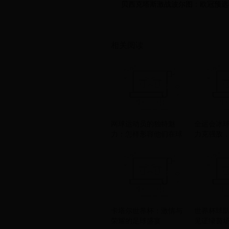
贝西克塔斯激战波尔图：欧冠预选
相关阅读
网球运动员的独特魅
全运会冰
力：怎样形容他们在球
力克强敌
场上的风采与实力
者风范
卡塔尔世界杯：激情与
世界杯球
荣耀的足球盛宴
见证绿茵