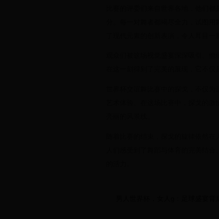
比赛的评委们来自世界各地，他们都
分。每一对舞者都竭尽全力，试图用
了现代元素的创新表演，令人耳目一
观众们被这场视觉盛宴深深吸引。他
在这一刻得到了完美的展现，它不仅
世界杯交谊舞比赛中的探戈，不仅为
艺术体验。在这场比赛中，探戈的激
亮丽的风景线。
随着比赛的结束，探戈的旋律依然在
人们感受到了舞蹈与体育的完美结合
的活力。
男人世界杯，女人g：足球盛宴背