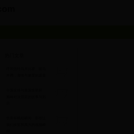
com
热门文章
呼和浩特马术比赛：骏马
奔腾，激情与速度的盛宴
中国女排与美国世界杯：
巅峰对决背后的故事与启
示
世界杯精彩瞬间：那些让
我们欢笑和高兴的视频瞬
间