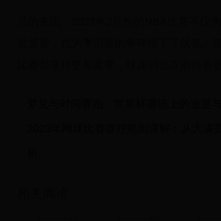
总的来说，2023年2月份的NBA比赛不
觉盛宴，也为季后赛的争夺埋下了伏笔。
比赛都变得更加重要，球迷们也在期待着
梦见与时间赛跑：世界杯赛场上的速度
2023年网球比赛赛程规则详解：从大满
析
相关阅读