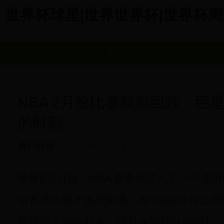
世界杯球星|世界世界杯|世界杯周边商城
首页
商品展示
新品推荐
用户评价
NBA 2月份比赛精彩回顾：巨
的时刻
用户评价
| 2025-05-07 18:51:47
每年的2月份，NBA赛季都进入了一个关
后赛席位展开激烈角逐。今年的2月份比赛
是巨星之间的对决，还是年轻球队的崛起