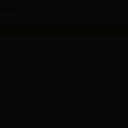
com
热门文章
世界杯滑稽图片集锦：那
些让人捧腹大笑的足球瞬
间
世界杯焦点战：丹麦与澳
大利亚的足球盛宴
足球比赛结束后洗澡：职
业球员的恢复秘诀与普通
球迷的注意事项