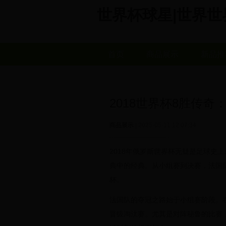
世界杯球星|世界世界杯
首页
商品展示
新品推
2018世界杯8胜传
商品展示
| 2025-05-11 12:07:34
2018年俄罗斯世界杯无疑是足球史
典中的经典。从小组赛到决赛，法国
杯。
法国队的夺冠之路始于小组赛阶段。
晋级淘汰赛。尤其是对阵秘鲁的比赛，